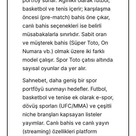
portföy sunar. Ağırlıklı olarak futbol,
basketbol ve tenis içerir; karşılaşma
öncesi (pre-match) bahis öne çıkar,
canlı bahis seçenekleri ise belirli
müsabakalarla sınırlıdır. Sabit oran
ve müşterek bahis (Süper Toto, On
Numara vb.) olmak üzere iki farklı
model çalışır. Spor Toto çatısı altında
sayısal oyunlar da yer alır.
Sahnebet, daha geniş bir spor
portföyü sunmayı hedefler. Futbol,
basketbol ve tenise ek olarak e-spor,
dövüş sporları (UFC/MMA) ve çeşitli
niche branşları kapsayan listeler
yayımlar. Canlı bahis ve canlı yayın
(streaming) özellikleri platform