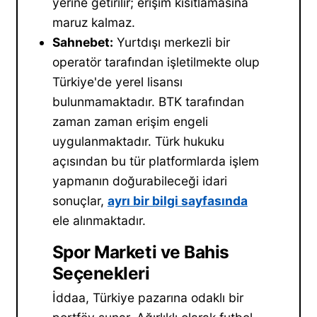
yerine getirilir; erişim kısıtlamasına
maruz kalmaz.
Sahnebet:
Yurtdışı merkezli bir
operatör tarafından işletilmekte olup
Türkiye'de yerel lisansı
bulunmamaktadır. BTK tarafından
zaman zaman erişim engeli
uygulanmaktadır. Türk hukuku
açısından bu tür platformlarda işlem
yapmanın doğurabileceği idari
sonuçlar,
ayrı bir bilgi sayfasında
ele alınmaktadır.
Spor Marketi ve Bahis
Seçenekleri
İddaa, Türkiye pazarına odaklı bir