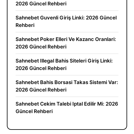
2026 Güncel Rehberi
Sahnebet Guvenli Giriş Linki: 2026 Güncel
Rehberi
Sahnebet Poker Elleri Ve Kazanc Oranlari:
2026 Güncel Rehberi
Sahnebet Illegal Bahis Siteleri Giriş Linki:
2026 Güncel Rehberi
Sahnebet Bahis Borsasi Takas Sistemi Var:
2026 Güncel Rehberi
Sahnebet Cekim Talebi Iptal Edilir Mi: 2026
Güncel Rehberi