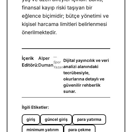
finansal kayıp riski taşıyan bir
eğlence biçimidir; bütçe yönetimi ve
kişisel harcama limitleri belirlenmesi
önerilmektedir.
—
İçerik
Alper
Dijital yayıncılık ve veri
Spor
Editörü:
Duman
analizi alanındaki
Yazarı
tecrübesiyle,
okurlarına detaylı ve
güvenilir rehberlik
sunar.
İlgili Etiketler:
giriş
güncel giriş
para yatırma
minimum yatırım
para çekme