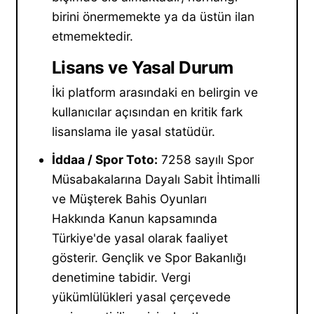
birini önermemekte ya da üstün ilan
etmemektedir.
Lisans ve Yasal Durum
İki platform arasındaki en belirgin ve
kullanıcılar açısından en kritik fark
lisanslama ile yasal statüdür.
İddaa / Spor Toto:
7258 sayılı Spor
Müsabakalarına Dayalı Sabit İhtimalli
ve Müşterek Bahis Oyunları
Hakkında Kanun kapsamında
Türkiye'de yasal olarak faaliyet
gösterir. Gençlik ve Spor Bakanlığı
denetimine tabidir. Vergi
yükümlülükleri yasal çerçevede