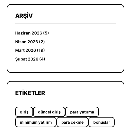
ARŞIV
Haziran 2026 (5)
Nisan 2026 (2)
Mart 2026 (19)
Şubat 2026 (4)
ETIKETLER
giriş
güncel giriş
para yatırma
minimum yatırım
para çekme
bonuslar