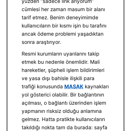
yüzden “sadece link arıyorum”
cümlesi her zaman masum bir alanı
tarif etmez. Benim deneyimimde
kullanıcıların bir kısmı işin bu tarafını
ancak ödeme problemi yaşadıktan
sonra araştırıyor.
Resmi kurumların uyarılarını takip
etmek bu nedenle önemlidir. Mali
hareketler, şüpheli işlem bildirimleri
ve yasa dışı bahisle ilişkili para
trafiği konusunda
MASAK
kaynakları
yol gösterici olabilir. Bir bağlantının
açılması, o bağlantı üzerinden işlem
yapmanın risksiz olduğu anlamına
gelmez. Hatta pratikte kullanıcıların
takıldığı nokta tam da burada: sayfa