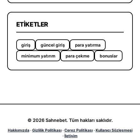
ETIKETLER
giriş
güncel giriş
para yatırma
minimum yatırım
para çekme
bonuslar
© 2026 Sahnebet. Tüm hakları saklıdır.
Hakkımızda
·
Gizlilik Politikası
·
Çerez Politikası
·
Kullanıcı Sözleşmesi
·
İletişim