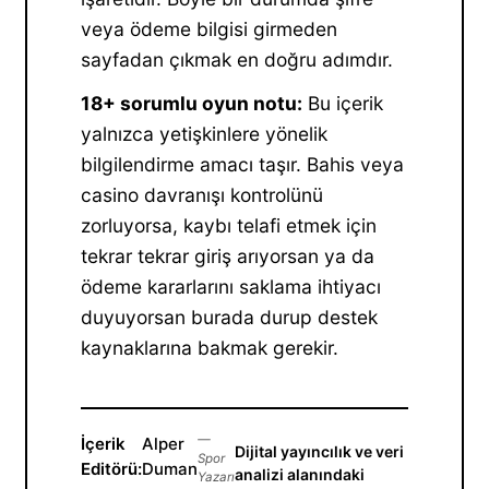
veya ödeme bilgisi girmeden
sayfadan çıkmak en doğru adımdır.
18+ sorumlu oyun notu:
Bu içerik
yalnızca yetişkinlere yönelik
bilgilendirme amacı taşır. Bahis veya
casino davranışı kontrolünü
zorluyorsa, kaybı telafi etmek için
tekrar tekrar giriş arıyorsan ya da
ödeme kararlarını saklama ihtiyacı
duyuyorsan burada durup destek
kaynaklarına bakmak gerekir.
—
İçerik
Alper
Dijital yayıncılık ve veri
Spor
Editörü:
Duman
analizi alanındaki
Yazarı