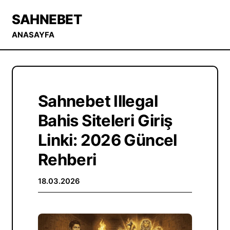
SAHNEBET
ANASAYFA
Sahnebet Illegal
Bahis Siteleri Giriş
Linki: 2026 Güncel
Rehberi
18.03.2026