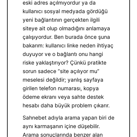
eski adres açılmıyordur ya da
kullanıcı sosyal medyada gördüğü
yeni bağlantının gerçekten ilgili
siteye ait olup olmadığını anlamaya
çalışıyordur. Ben burada önce şuna
bakarım: kullanıcı linke neden ihtiyaç
duyuyor ve o bağlantı onu hangi
riske yaklaştırıyor? Çünkü pratikte
sorun sadece “site açılıyor mu”
meselesi değildir; yanlış sayfaya
girilen telefon numarası, kopya
ödeme ekranı veya sahte destek
hesabı daha büyük problem çıkarır.
Sahnebet adıyla arama yapan biri de
aynı karmaşanın içine düşebilir.
Arama sonuçlarında benzer alan