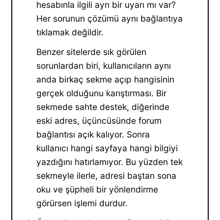
hesabınla ilgili ayrı bir uyarı mı var?
Her sorunun çözümü aynı bağlantıya
tıklamak değildir.
Benzer sitelerde sık görülen
sorunlardan biri, kullanıcıların aynı
anda birkaç sekme açıp hangisinin
gerçek olduğunu karıştırması. Bir
sekmede sahte destek, diğerinde
eski adres, üçüncüsünde forum
bağlantısı açık kalıyor. Sonra
kullanıcı hangi sayfaya hangi bilgiyi
yazdığını hatırlamıyor. Bu yüzden tek
sekmeyle ilerle, adresi baştan sona
oku ve şüpheli bir yönlendirme
görürsen işlemi durdur.