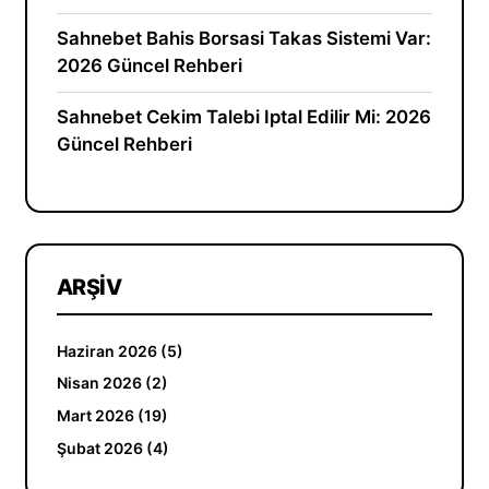
Sahnebet Bahis Borsasi Takas Sistemi Var:
2026 Güncel Rehberi
Sahnebet Cekim Talebi Iptal Edilir Mi: 2026
Güncel Rehberi
ARŞIV
Haziran 2026 (5)
Nisan 2026 (2)
Mart 2026 (19)
Şubat 2026 (4)