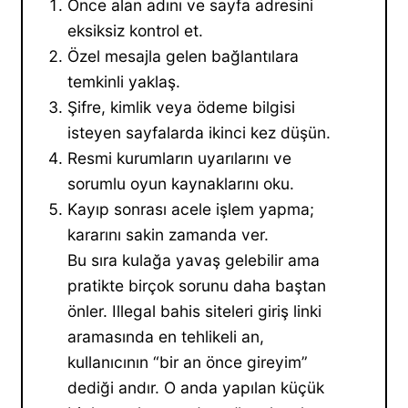
Önce alan adını ve sayfa adresini
eksiksiz kontrol et.
Özel mesajla gelen bağlantılara
temkinli yaklaş.
Şifre, kimlik veya ödeme bilgisi
isteyen sayfalarda ikinci kez düşün.
Resmi kurumların uyarılarını ve
sorumlu oyun kaynaklarını oku.
Kayıp sonrası acele işlem yapma;
kararını sakin zamanda ver.
Bu sıra kulağa yavaş gelebilir ama
pratikte birçok sorunu daha baştan
önler. Illegal bahis siteleri giriş linki
aramasında en tehlikeli an,
kullanıcının “bir an önce gireyim”
dediği andır. O anda yapılan küçük