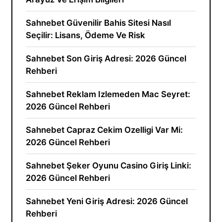
Sahnebet Güvenilir Bahis Sitesi Nasıl
Seçilir: Lisans, Ödeme Ve Risk
Sahnebet Son Giriş Adresi: 2026 Güncel
Rehberi
Sahnebet Reklam Izlemeden Mac Seyret:
2026 Güncel Rehberi
Sahnebet Capraz Cekim Ozelligi Var Mi:
2026 Güncel Rehberi
Sahnebet Şeker Oyunu Casino Giriş Linki:
2026 Güncel Rehberi
Sahnebet Yeni Giriş Adresi: 2026 Güncel
Rehberi