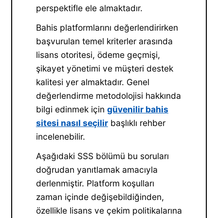
perspektifle ele almaktadır.
Bahis platformlarını değerlendirirken
başvurulan temel kriterler arasında
lisans otoritesi, ödeme geçmişi,
şikayet yönetimi ve müşteri destek
kalitesi yer almaktadır. Genel
değerlendirme metodolojisi hakkında
bilgi edinmek için
güvenilir bahis
sitesi nasıl seçilir
başlıklı rehber
incelenebilir.
Aşağıdaki SSS bölümü bu soruları
doğrudan yanıtlamak amacıyla
derlenmiştir. Platform koşulları
zaman içinde değişebildiğinden,
özellikle lisans ve çekim politikalarına