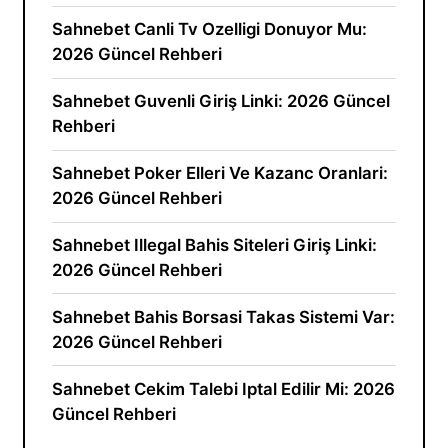
Sahnebet Canli Tv Ozelligi Donuyor Mu:
2026 Güncel Rehberi
Sahnebet Guvenli Giriş Linki: 2026 Güncel
Rehberi
Sahnebet Poker Elleri Ve Kazanc Oranlari:
2026 Güncel Rehberi
Sahnebet Illegal Bahis Siteleri Giriş Linki:
2026 Güncel Rehberi
Sahnebet Bahis Borsasi Takas Sistemi Var:
2026 Güncel Rehberi
Sahnebet Cekim Talebi Iptal Edilir Mi: 2026
Güncel Rehberi