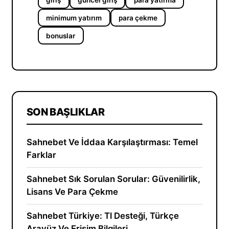
minimum yatırım
para çekme
bonuslar
SON BAŞLIKLAR
Sahnebet Ve İddaa Karşılaştırması: Temel
Farklar
Sahnebet Sık Sorulan Sorular: Güvenilirlik,
Lisans Ve Para Çekme
Sahnebet Türkiye: Tl Desteği, Türkçe
Arayüz Ve Erişim Bilgileri