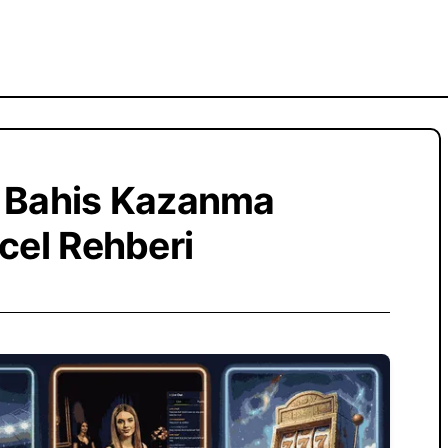
a Bahis Kazanma
cel Rehberi