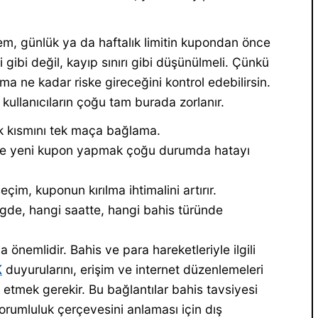
, günlük ya da haftalık limitin kupondan önce
i gibi değil, kayıp sınırı gibi düşünülmeli. Çünkü
 ne kadar riske gireceğini kontrol edebilirsin.
 kullanıcıların çoğu tam burada zorlanır.
 kısmını tek maça bağlama.
yle yeni kupon yapmak çoğu durumda hatayı
çim, kuponun kırılma ihtimalini artırır.
igde, hangi saatte, hangi bahis türünde
 önemlidir. Bahis ve para hareketleriyle ilgili
K
duyurularını, erişim ve internet düzenlemeleri
 etmek gerekir. Bu bağlantılar bahis tavsiyesi
sorumluluk çerçevesini anlaması için dış