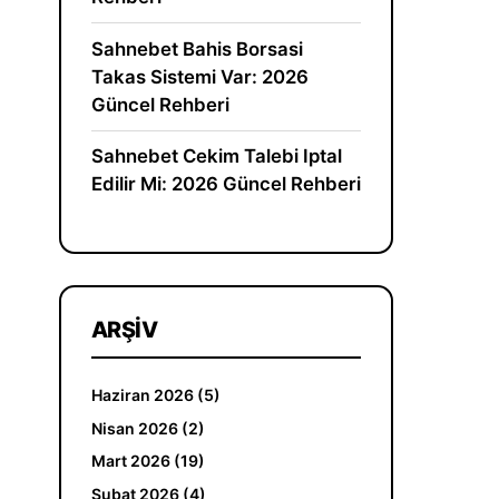
Sahnebet Bahis Borsasi
Takas Sistemi Var: 2026
Güncel Rehberi
Sahnebet Cekim Talebi Iptal
Edilir Mi: 2026 Güncel Rehberi
ARŞIV
Haziran 2026 (5)
Nisan 2026 (2)
Mart 2026 (19)
Şubat 2026 (4)