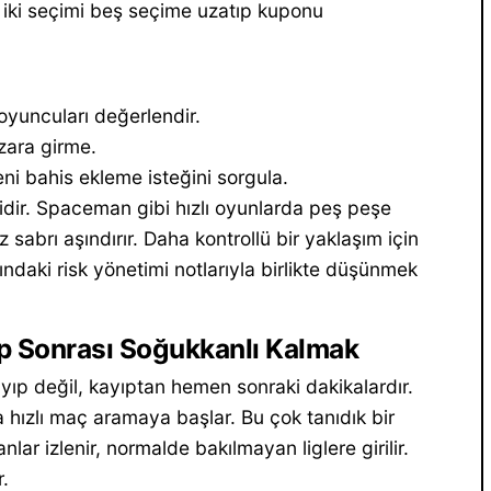
i iki seçimi beş seçime uzatıp kuponu
oyuncuları değerlendir.
zara girme.
i bahis ekleme isteğini sorgula.
idir. Spaceman gibi hızlı oyunlarda peş peşe
sabrı aşındırır. Daha kontrollü bir yaklaşım için
ndaki risk yönetimi notlarıyla birlikte düşünmek
p Sonrası Soğukkanlı Kalmak
kayıp değil, kayıptan hemen sonraki dakikalardır.
 hızlı maç aramaya başlar. Bu çok tanıdık bir
nlar izlenir, normalde bakılmayan liglere girilir.
r.