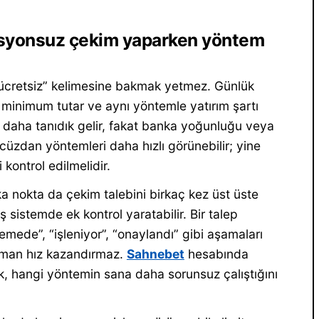
syonsuz çekim yaparken yöntem
ücretsiz” kelimesine bakmak yetmez. Günlük
ı, minimum tutar ve aynı yöntemle yatırım şartı
daha tanıdık gelir, fakat banka yoğunluğu veya
E-cüzdan yöntemleri daha hızlı görünebilir; yine
kontrol edilmelidir.
aşka nokta da çekim talebini birkaç kez üst üste
sistemde ek kontrol yaratabilir. Bir talep
mede”, “işleniyor”, “onaylandı” gibi aşamaları
man hız kazandırmaz.
Sahnebet
hesabında
k, hangi yöntemin sana daha sorunsuz çalıştığını