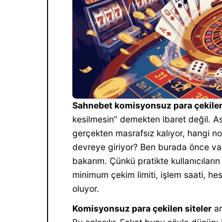
Sahnebet komisyonsuz para çekilen 
kesilmesin” demekten ibaret değil. As
gerçekten masrafsız kalıyor, hangi no
devreye giriyor? Ben burada önce vaa
bakarım. Çünkü pratikte kullanıcıları
minimum çekim limiti, işlem saati, he
oluyor.
Komisyonsuz para çekilen siteler
ar