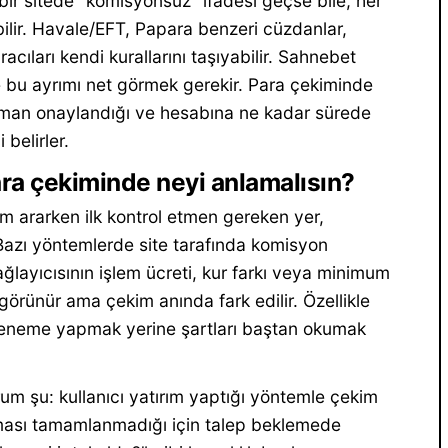
 bir sitede “komisyonsuz” ifadesi geçse bile, her
ilir. Havale/EFT, Papara benzeri cüzdanlar,
racıları kendi kurallarını taşıyabilir. Sahnebet
 bu ayrımı net görmek gerekir. Para çekiminde
zaman onaylandığı ve hesabına ne kadar sürede
belirler.
a çekiminde neyi anlamalısın?
 ararken ilk kontrol etmen gereken yer,
 Bazı yöntemlerde site tarafında komisyon
layıcısının işlem ücreti, kur farkı veya minimum
 görünür ama çekim anında fark edilir. Özellikle
 deneme yapmak yerine şartları baştan okumak
um şu: kullanıcı yatırım yaptığı yöntemle çekim
ması tamamlanmadığı için talep beklemede