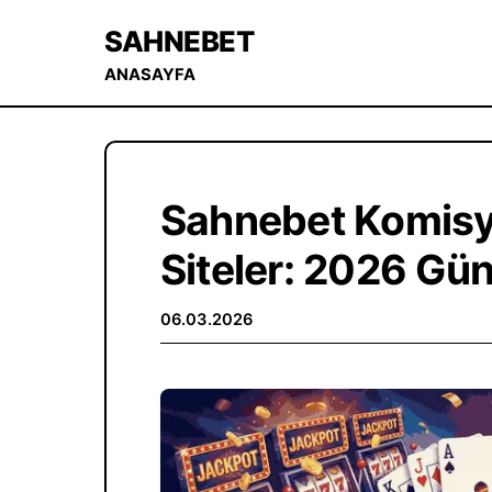
SAHNEBET
ANASAYFA
Sahnebet Komisy
Siteler: 2026 Gü
06.03.2026