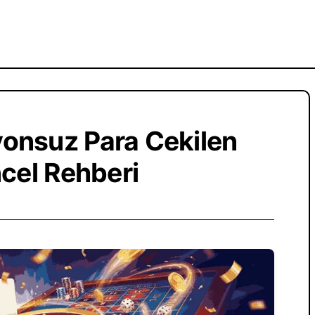
onsuz Para Cekilen
ncel Rehberi