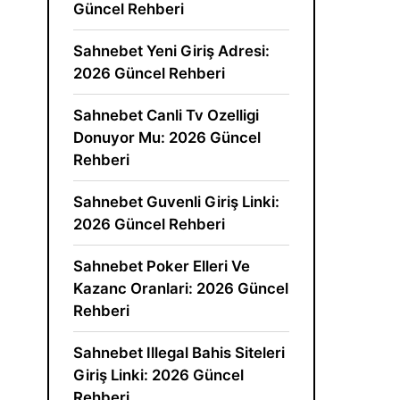
Güncel Rehberi
Sahnebet Yeni Giriş Adresi:
2026 Güncel Rehberi
Sahnebet Canli Tv Ozelligi
Donuyor Mu: 2026 Güncel
Rehberi
Sahnebet Guvenli Giriş Linki:
2026 Güncel Rehberi
Sahnebet Poker Elleri Ve
Kazanc Oranlari: 2026 Güncel
Rehberi
Sahnebet Illegal Bahis Siteleri
Giriş Linki: 2026 Güncel
Rehberi