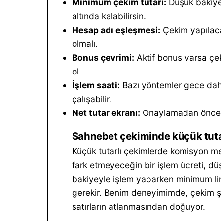
Minimum çekim tutarı:
Düşük bakiyel
altında kalabilirsin.
Hesap adı eşleşmesi:
Çekim yapılac
olmalı.
Bonus çevrimi:
Aktif bonus varsa çe
ol.
İşlem saati:
Bazı yöntemler gece daha 
çalışabilir.
Net tutar ekranı:
Onaylamadan önce he
Sahnebet çekiminde küçük tuta
Küçük tutarlı çekimlerde komisyon me
fark etmeyeceğin bir işlem ücreti, d
bakiyeyle işlem yaparken minimum limi
gerekir. Benim deneyimimde, çekim şi
satırların atlanmasından doğuyor.