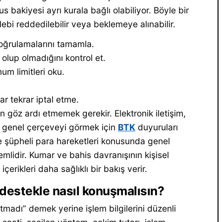
s bakiyesi ayrı kurala bağlı olabiliyor. Böyle bir
ebi reddedilebilir veya beklemeye alınabilir.
doğrulamalarını tamamla.
olup olmadığını kontrol et.
m limitleri oku.
ar tekrar iptal etme.
göz ardı etmemek gerekir. Elektronik iletişim,
da genel çerçeveyi görmek için
BTK
duyuruları
 ve şüpheli para hareketleri konusunda genel
mlidir. Kumar ve bahis davranışının kişisel
içerikleri daha sağlıklı bir bakış verir.
destekle nasıl konuşmalısın?
madı” demek yerine işlem bilgilerini düzenli