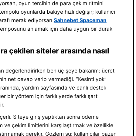
orsan, oyun tercihin de para çekim ritmini
tempolu oyunlarda bakiye hızlı değişir; kullanıcı
tarafı merak ediyorsan
Sahnebet Spaceman
 temposunu anlamak için daha uygun bir durak
 çekilen siteler arasında nasıl
an değerlendirirken ben üç şeye bakarım: ücret
binin net cevap verip vermediği. “Kesinti yok”
ranında, yardım sayfasında ve canlı destek
er bir yöntem için farklı yerde farklı şart
r.
erli. Siteye giriş yaptıktan sonra ödeme
 ve çekim limitlerini karşılaştırmak ve özellikle
ıştırmamak gerekir. Gözlem şu: kullanıcılar bazen